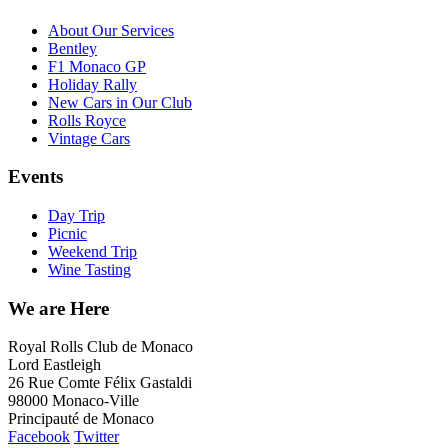
About Our Services
Bentley
F1 Monaco GP
Holiday Rally
New Cars in Our Club
Rolls Royce
Vintage Cars
Events
Day Trip
Picnic
Weekend Trip
Wine Tasting
We are Here
Royal Rolls Club de Monaco
Lord Eastleigh
26 Rue Comte Félix Gastaldi
98000 Monaco-Ville
Principauté de Monaco
Facebook
Twitter