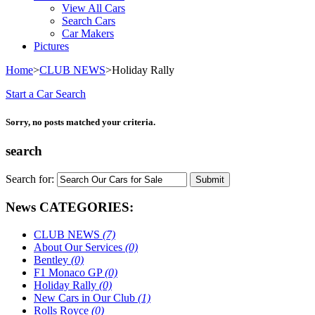
View All Cars
Search Cars
Car Makers
Pictures
Home
>
CLUB NEWS
>
Holiday Rally
Start a Car Search
Sorry, no posts matched your criteria.
search
Search for:
News CATEGORIES:
CLUB NEWS
(7)
About Our Services
(0)
Bentley
(0)
F1 Monaco GP
(0)
Holiday Rally
(0)
New Cars in Our Club
(1)
Rolls Royce
(0)