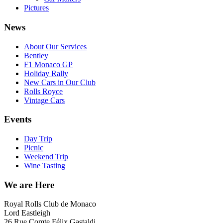
Pictures
News
About Our Services
Bentley
F1 Monaco GP
Holiday Rally
New Cars in Our Club
Rolls Royce
Vintage Cars
Events
Day Trip
Picnic
Weekend Trip
Wine Tasting
We are Here
Royal Rolls Club de Monaco
Lord Eastleigh
26 Rue Comte Félix Gastaldi